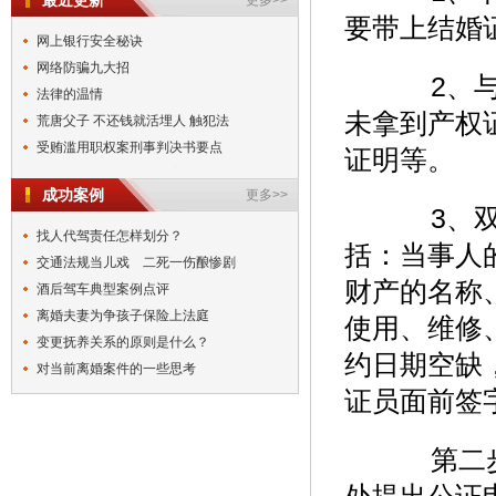
最近更新
更多>>
要带上结婚
网上银行安全秘诀
网络防骗九大招
2、与约
法律的温情
未拿到产权
荒唐父子 不还钱就活埋人 触犯法
受贿滥用职权案刑事判决书要点
证明等。
刑事判决书（一审公诉案件用）
成功案例
更多>>
3、双方
找人代驾责任怎样划分？
括：当事人
交通法规当儿戏 二死一伤酿惨剧
财产的名称
酒后驾车典型案例点评
离婚夫妻为争孩子保险上法庭
使用、维修
变更抚养关系的原则是什么？
约日期空缺
对当前离婚案件的一些思考
证员面前签
第二步